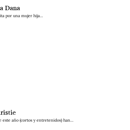
ia Dana
rita por una mujer hija…
ristie
e este año (cortos y entretenidos) han…