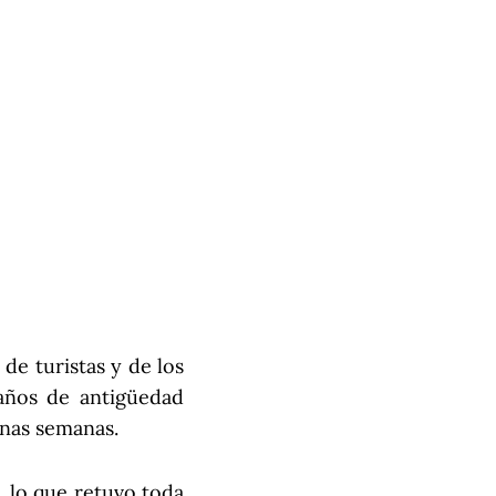
de turistas y de los
años de antigüedad
unas semanas.
, lo que retuvo toda