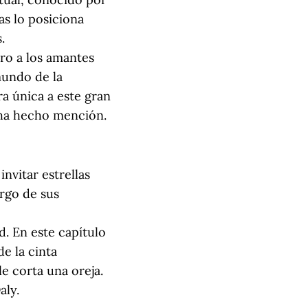
las lo posiciona
.
ero a los amantes
mundo de la
 única a este gran
 ha hecho mención.
nvitar estrellas
rgo de sus
d. En este capítulo
e la cinta
e corta una oreja.
aly.