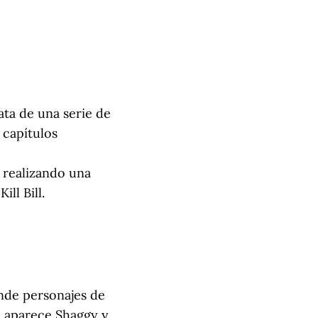
ata de una serie de
 capítulos
 realizando una
ll Bill.
onde personajes de
e aparece Shaggy y