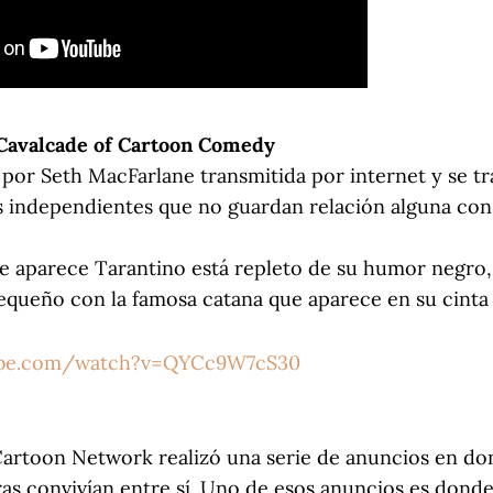
 Cavalcade of Cartoon Comedy
 por Seth MacFarlane transmitida por internet y se tr
s independientes que no guardan relación alguna con
e aparece Tarantino está repleto de su humor negro,
equeño con la famosa catana que aparece en su cinta Ki
ube.com/watch?v=QYCc9W7cS30
 Cartoon Network realizó una serie de anuncios en d
ras convivían entre sí. Uno de esos anuncios es dond